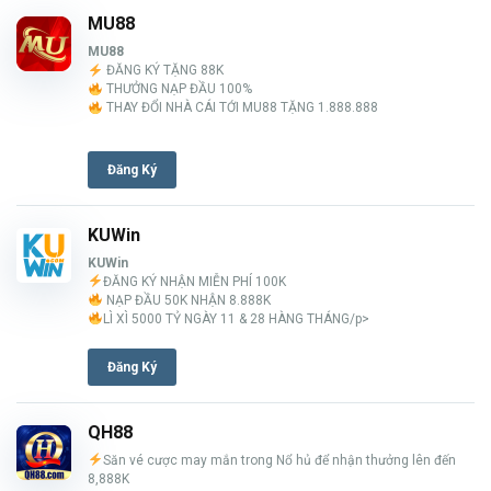
MU88
MU88
ĐĂNG KÝ TẶNG 88K
THƯỞNG NẠP ĐẦU 100%
THAY ĐỔI NHÀ CÁI TỚI MU88 TẶNG 1.888.888
Đăng Ký
KUWin
KUWin
ĐĂNG KÝ NHẬN MIỄN PHÍ 100K
NẠP ĐẦU 50K NHẬN 8.888K
LÌ XÌ 5000 TỶ NGÀY 11 & 28 HÀNG THÁNG/p>
Đăng Ký
QH88
Săn vé cược may mắn trong Nổ hủ để nhận thưởng lên đến
8,888K