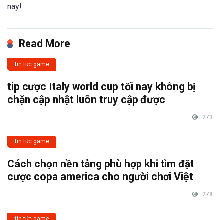
nay!
Read More
tin tức game
tip cược Italy world cup tối nay không bị
chặn cập nhật luôn truy cập được
273
tin tức game
Cách chọn nền tảng phù hợp khi tìm đặt
cược copa america cho người chơi Việt
278
tin tức game