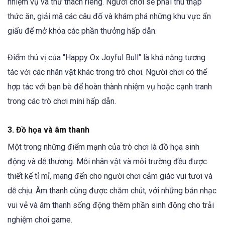
nhiệm vụ và thử thách riêng. Người chơi sẽ phải thu thập
thức ăn, giải mã các câu đố và khám phá những khu vực ẩn
giấu để mở khóa các phần thưởng hấp dẫn.
Điểm thú vị của "Happy Ox Joyful Bull" là khả năng tương
tác với các nhân vật khác trong trò chơi. Người chơi có thể
hợp tác với bạn bè để hoàn thành nhiệm vụ hoặc cạnh tranh
trong các trò chơi mini hấp dẫn.
3. Đồ họa và âm thanh
Một trong những điểm mạnh của trò chơi là đồ họa sinh
động và dễ thương. Mỗi nhân vật và môi trường đều được
thiết kế tỉ mỉ, mang đến cho người chơi cảm giác vui tươi và
dễ chịu. Âm thanh cũng được chăm chút, với những bản nhạc
vui vẻ và âm thanh sống động thêm phần sinh động cho trải
nghiệm chơi game.