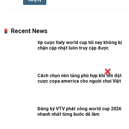
Đăng Ký
Recent News
tip cược Italy world cup tối nay không bị
chặn cập nhật luôn truy cập được
Cách chọn nền tảng phù hợp khi tìm đặt
cược copa america cho người chơi Việt
Đăng ký VTV phát sóng world cup 2026
nhanh nhất từng bước dễ làm