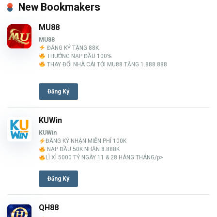
New Bookmakers
MU88
MU88
ĐĂNG KÝ TẶNG 88K
THƯỞNG NẠP ĐẦU 100%
THAY ĐỔI NHÀ CÁI TỚI MU88 TẶNG 1.888.888
Đăng Ký
KUWin
KUWin
ĐĂNG KÝ NHẬN MIỄN PHÍ 100K
NẠP ĐẦU 50K NHẬN 8.888K
LÌ XÌ 5000 TỶ NGÀY 11 & 28 HÀNG THÁNG/p>
Đăng Ký
QH88