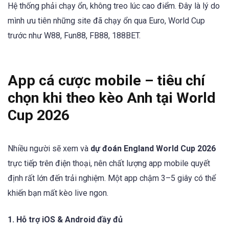
Hệ thống phải chạy ổn, không treo lúc cao điểm. Đây là lý do
mình ưu tiên những site đã chạy ổn qua Euro, World Cup
trước như W88, Fun88, FB88, 188BET.
App cá cược mobile – tiêu chí
chọn khi theo kèo Anh tại World
Cup 2026
Nhiều người sẽ xem và
dự đoán England World Cup 2026
trực tiếp trên điện thoại, nên chất lượng app mobile quyết
định rất lớn đến trải nghiệm. Một app chậm 3–5 giây có thể
khiến bạn mất kèo live ngon.
1. Hỗ trợ iOS & Android đầy đủ