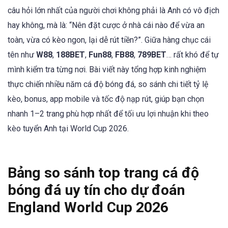
câu hỏi lớn nhất của người chơi không phải là Anh có vô địch
hay không, mà là: “Nên đặt cược ở nhà cái nào để vừa an
toàn, vừa có kèo ngon, lại dễ rút tiền?”. Giữa hàng chục cái
tên như
W88
,
188BET
,
Fun88
,
FB88
,
789BET
… rất khó để tự
mình kiểm tra từng nơi. Bài viết này tổng hợp kinh nghiệm
thực chiến nhiều năm cá độ bóng đá, so sánh chi tiết tỷ lệ
kèo, bonus, app mobile và tốc độ nạp rút, giúp bạn chọn
nhanh 1–2 trang phù hợp nhất để tối ưu lợi nhuận khi theo
kèo tuyển Anh tại World Cup 2026.
Bảng so sánh top trang cá độ
bóng đá uy tín cho dự đoán
England World Cup 2026