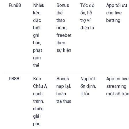
Fun88
Nhiều
Bonus
Tốc độ
App tối ưu
kèo
thể
ổn, hỗ
cho live
đặc
thao
trợ ví
betting
biệt:
riêng,
điện tử
ghi
freebet
bàn,
theo
phạt
sự kiện
góc,
thẻ
FB88
Kèo
Bonus
Nạp rút
App có live
Châu Á
nạp lại,
ổn định,
streaming
cạnh
hoàn
ít lỗi
một số trậ
tranh,
trả thua
nhiều
giải
phụ