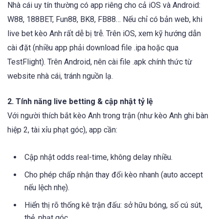
Nhà cái uy tín thường có app riêng cho cả iOS và Android:
W88, 188BET, Fun88, BK8, FB88… Nếu chỉ có bản web, khi
live bet kèo Anh rất dễ bị trễ. Trên iOS, xem kỹ hướng dẫn
cài đặt (nhiều app phải download file .ipa hoặc qua
TestFlight). Trên Android, nên cài file .apk chính thức từ
website nhà cái, tránh nguồn lạ.
2. Tính năng live betting & cập nhật tỷ lệ
Với người thích bắt kèo Anh trong trận (như kèo Anh ghi bàn
hiệp 2, tài xỉu phạt góc), app cần:
Cập nhật odds real-time, không delay nhiều.
Cho phép chấp nhận thay đổi kèo nhanh (auto accept
nếu lệch nhẹ).
Hiển thị rõ thống kê trận đấu: sở hữu bóng, số cú sút,
thẻ, phạt góc…