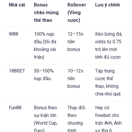
Nhà cái
Bonus
Rollover
Lưu ý chính
chào mừng
(Vòng
thể thao
cược)
W88
100% nạp
12–15x
Kèo bóng đá,
đầu (tối đa
tiền
odds từ 0.75
khoảng vài
bonus
trở lên mới
triệu)
tính đủ cược
188BET
50–100%
10–12x
Tập trung
nạp đầu
tiền
cược thể
bonus
thao, không
chia nhỏ quá
Fun88
Bonus theo
Thay đổi
Hay có
sự kiện lớn
theo
freebet cho
(World Cup,
chương
trận Anh, Anh
Euro)
trình
vs Big 6