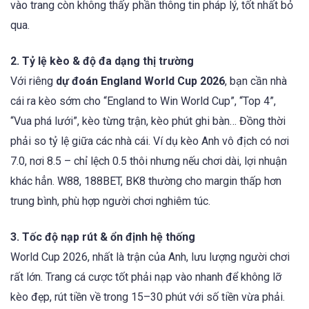
vào trang còn không thấy phần thông tin pháp lý, tốt nhất bỏ
qua.
2. Tỷ lệ kèo & độ đa dạng thị trường
Với riêng
dự đoán England World Cup 2026
, bạn cần nhà
cái ra kèo sớm cho “England to Win World Cup”, “Top 4”,
“Vua phá lưới”, kèo từng trận, kèo phút ghi bàn… Đồng thời
phải so tỷ lệ giữa các nhà cái. Ví dụ kèo Anh vô địch có nơi
7.0, nơi 8.5 – chỉ lệch 0.5 thôi nhưng nếu chơi dài, lợi nhuận
khác hẳn. W88, 188BET, BK8 thường cho margin thấp hơn
trung bình, phù hợp người chơi nghiêm túc.
3. Tốc độ nạp rút & ổn định hệ thống
World Cup 2026, nhất là trận của Anh, lưu lượng người chơi
rất lớn. Trang cá cược tốt phải nạp vào nhanh để không lỡ
kèo đẹp, rút tiền về trong 15–30 phút với số tiền vừa phải.