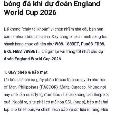
bóng đá khi dự đoán England
World Cup 2026
Để không “cháy tài khoản” vì chọn nhầm nhà cái, bạn nên
bám 3 nhóm tiêu chí chính. Đây cũng là cách mình sàng lọc
nhanh hàng chục cái tên như
W88
,
188BET
,
Fun88
,
FB88
,
BK8
,
Hi88
,
789BET
… chỉ giữ lại vài trang tốt nhất cho
dự
đoán England World Cup 2026
.
1. Giấy phép & bảo mật
Ưu tiên nhà cái có giấy phép từ các tổ chức uy tín như Isle
of Man, Philippines (PAGCOR), Malta, Curacao. Những nơi
này sẽ kiểm soát tỷ lệ, đảm bảo nhà cái không can thiệp kết
quả. Ngoài ra, site phải có mã hóa SSL (https), bảo mật hai
lớp cho tài khoản, và chính sách bảo vệ dữ liệu rõ ràng. Nếu