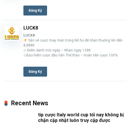
Đăng Ký
LUCK8
LUCK8
Săn vé cược may mắn trong Nổ hủ để nhận thưởng lên đến
8,888K
✩ Điểm danh mỗi ngày – Nhận ngay 128K
✩Bảo hiểm cược đầu tiên Thể thao – Hoàn tiền cược 100%
Đăng Ký
Recent News
tip cược Italy world cup tối nay không bị
chặn cập nhật luôn truy cập được