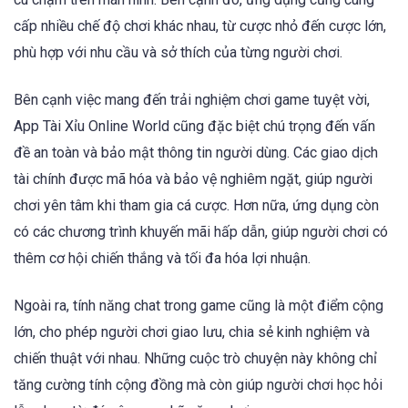
cấp nhiều chế độ chơi khác nhau, từ cược nhỏ đến cược lớn,
phù hợp với nhu cầu và sở thích của từng người chơi.
Bên cạnh việc mang đến trải nghiệm chơi game tuyệt vời,
App Tài Xỉu Online World cũng đặc biệt chú trọng đến vấn
đề an toàn và bảo mật thông tin người dùng. Các giao dịch
tài chính được mã hóa và bảo vệ nghiêm ngặt, giúp người
chơi yên tâm khi tham gia cá cược. Hơn nữa, ứng dụng còn
có các chương trình khuyến mãi hấp dẫn, giúp người chơi có
thêm cơ hội chiến thắng và tối đa hóa lợi nhuận.
Ngoài ra, tính năng chat trong game cũng là một điểm cộng
lớn, cho phép người chơi giao lưu, chia sẻ kinh nghiệm và
chiến thuật với nhau. Những cuộc trò chuyện này không chỉ
tăng cường tính cộng đồng mà còn giúp người chơi học hỏi