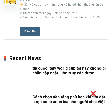
LUCK8
Săn vé cược may mắn trong Nổ hủ để nhận thưởng lên đến
8,888K
✩ Điểm danh mỗi ngày – Nhận ngay 128K
✩Bảo hiểm cược đầu tiên Thể thao – Hoàn tiền cược 100%
Đăng Ký
Recent News
tip cược Italy world cup tối nay không bị
chặn cập nhật luôn truy cập được
Cách chọn nền tảng phù hợp khi tìm đặt
cược copa america cho người chơi Việt