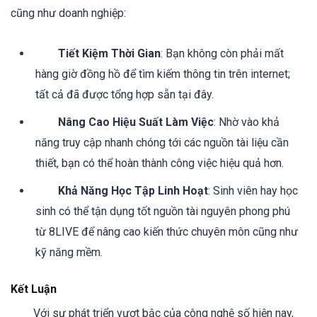
cũng như doanh nghiệp:
Tiết Kiệm Thời Gian
: Bạn không còn phải mất
hàng giờ đồng hồ để tìm kiếm thông tin trên internet;
tất cả đã được tổng hợp sẵn tại đây.
Nâng Cao Hiệu Suất Làm Việc
: Nhờ vào khả
năng truy cập nhanh chóng tới các nguồn tài liệu cần
thiết, bạn có thể hoàn thành công việc hiệu quả hơn.
Khả Năng Học Tập Linh Hoạt
: Sinh viên hay học
sinh có thể tận dụng tốt nguồn tài nguyên phong phú
từ 8LIVE để nâng cao kiến thức chuyên môn cũng như
kỹ năng mềm.
Kết Luận
Với sự phát triển vượt bậc của công nghệ số hiện nay,