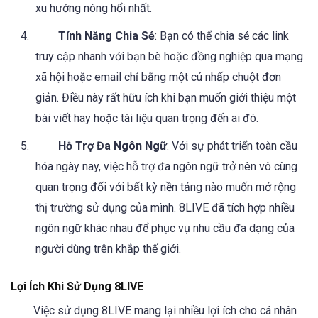
xu hướng nóng hổi nhất.
Tính Năng Chia Sẻ
: Bạn có thể chia sẻ các link
truy cập nhanh với bạn bè hoặc đồng nghiệp qua mạng
xã hội hoặc email chỉ bằng một cú nhấp chuột đơn
giản. Điều này rất hữu ích khi bạn muốn giới thiệu một
bài viết hay hoặc tài liệu quan trọng đến ai đó.
Hỗ Trợ Đa Ngôn Ngữ
: Với sự phát triển toàn cầu
hóa ngày nay, việc hỗ trợ đa ngôn ngữ trở nên vô cùng
quan trọng đối với bất kỳ nền tảng nào muốn mở rộng
thị trường sử dụng của mình. 8LIVE đã tích hợp nhiều
ngôn ngữ khác nhau để phục vụ nhu cầu đa dạng của
người dùng trên khắp thế giới.
Lợi Ích Khi Sử Dụng 8LIVE
Việc sử dụng 8LIVE mang lại nhiều lợi ích cho cá nhân