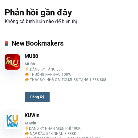
Phản hồi gần đây
Không có bình luận nào để hiển thị.
New Bookmakers
MU88
MU88
ĐĂNG KÝ TẶNG 88K
THƯỞNG NẠP ĐẦU 100%
THAY ĐỔI NHÀ CÁI TỚI MU88 TẶNG 1.888.888
Đăng Ký
KUWin
KUWin
ĐĂNG KÝ NHẬN MIỄN PHÍ 100K
NẠP ĐẦU 50K NHẬN 8.888K