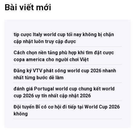
Bài viết mới
tip cược Italy world cup tối nay không bị chặn
cập nhật luôn truy cập được
Cách chọn nền tảng phù hợp khi tìm đặt cược
copa america cho người chơi Việt
Đăng ký VTV phát sóng world cup 2026 nhanh
nhất từng bước dễ làm
đánh giá Portugal world cup chung kết world
cup 2026 uy tín nhất cập nhật 2026
Đội tuyển Bỉ có cơ hội đi tiếp tại World Cup 2026
không