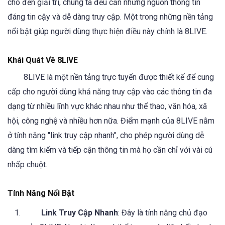
cho đến giải trí, chúng ta đều cần những nguồn thông tin
đáng tin cậy và dễ dàng truy cập. Một trong những nền tảng
nổi bật giúp người dùng thực hiện điều này chính là 8LIVE.
Khái Quát Về 8LIVE
8LIVE là một nền tảng trực tuyến được thiết kế để cung
cấp cho người dùng khả năng truy cập vào các thông tin đa
dạng từ nhiều lĩnh vực khác nhau như thể thao, văn hóa, xã
hội, công nghệ và nhiều hơn nữa. Điểm mạnh của 8LIVE nằm
ở tính năng "link truy cập nhanh", cho phép người dùng dễ
dàng tìm kiếm và tiếp cận thông tin mà họ cần chỉ với vài cú
nhấp chuột.
Tính Năng Nổi Bật
Link Truy Cập Nhanh
: Đây là tính năng chủ đạo