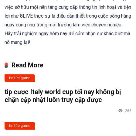
việc sở hữu một nền tảng cung cấp thông tin linh hoạt và tiện
lợi như 8LIVE thực sự là điều cần thiết trong cuộc sống hàng
ngày cũng như trong môi trường làm việc chuyên nghiệp.
Hãy trải nghiệm ngay hôm nay để cảm nhận sự khác biệt mà
nó mang lại!
Read More
tin tức game
tip cược Italy world cup tối nay không bị
chặn cập nhật luôn truy cập được
266
tin tức game